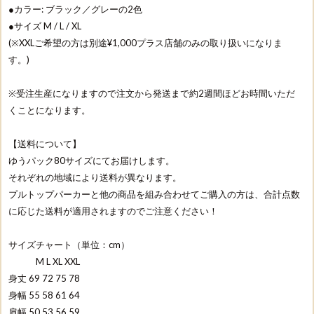
●カラー: ブラック／グレーの2色
●サイズ M / L / XL
(※XXLご希望の方は別途¥1,000プラス店舗のみの取り扱いになりま
す。)
※受注生産になりますので注文から発送まで約2週間ほどお時間いただ
くことになります。
【送料について】
ゆうパック80サイズにてお届けします。
それぞれの地域により送料が異なります。
プルトップパーカーと他の商品を組み合わせてご購入の方は、合計点数
に応じた送料が適用されますのでご注意ください！
サイズチャート（単位：cm）
M L XL XXL
身丈 69 72 75 78
身幅 55 58 61 64
肩幅 50 53 56 59