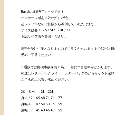
Bassic.15周年Tシャツです！
ビンテージ感ある2デザイン9色。
超シンプルなので普段から着倒していただけます。
サイズは各 XS / S / M / L / XL / XXL
下記サイズ表を参照ください。
※完全受注生産となりますのでご注文からお届けまで12~14
予めご了承ください。
※通販では郵便事故を防ぐ為、一着につき送料がかかります。
発送はレターパックライト、レターパックのどちらかをお選び
ご了承の上お買い求めください。
XS S M L XL XXL
身丈 62 65 68 71 74 77
身幅 45 47 50 53 56 59
肩幅 39 41 43 46 49 52