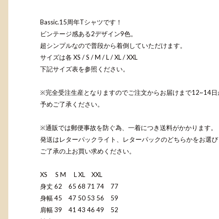
Bassic.15周年Tシャツです！
ビンテージ感ある2デザイン9色。
超シンプルなので普段から着倒していただけます。
サイズは各 XS / S / M / L / XL / XXL
下記サイズ表を参照ください。
※完全受注生産となりますのでご注文からお届けまで12~14
予めご了承ください。
※通販では郵便事故を防ぐ為、一着につき送料がかかります。
発送はレターパックライト、レターパックのどちらかをお選び
ご了承の上お買い求めください。
XS S M L XL XXL
身丈 62 65 68 71 74 77
身幅 45 47 50 53 56 59
肩幅 39 41 43 46 49 52