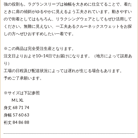
強の役割も。ラグランスリーブは袖幅を大きめに仕立てることで、着た
ときに肩の傾斜がゆるやかに見えるよう工夫されています。動きやすい
ので街着としてはもちろん、リラクシングウェアとしてもぜひ活用して
ください。無難に見えない、一工夫あるクルーネックスウェットをお探
しの方へぜひおすすめしたい一着です。
※この商品は完全受注生産となります。
注文日よりおよそ10~14日でお届けになります。（地方によって誤差あ
り）
工場の日程及び配送状況によっては遅れが生じる場合もあります。
予めご了承願います。
※サイズは下記参照
M L XL
身丈 68 71 74
身幅 57 60 63
裄丈 84 86 88