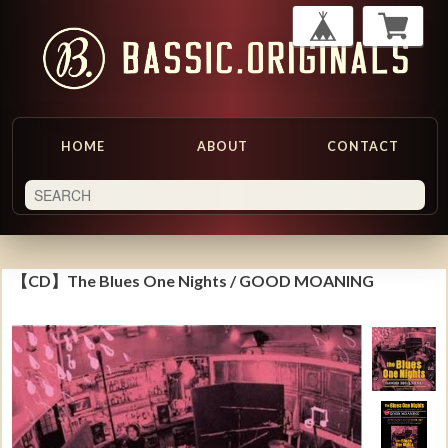
HOME
ABOUT
CONTACT
【CD】The Blues One Nights / GOOD MOANING